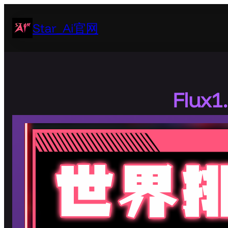
跳
至
Star_Ai官网
内
容
Flux