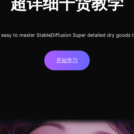
超详细干货教学
 easy to master StableDiffusion Super detailed dry goods 
开始学习