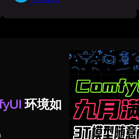
点击头像加入
yUI
环境如
载）