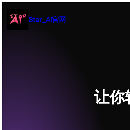
跳
至
Star_Ai官网
内
容
让你