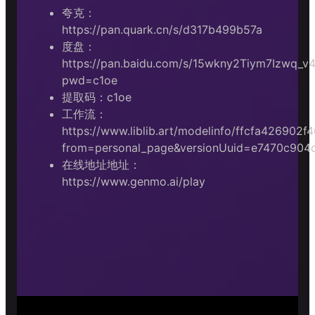
夸克：
https://pan.quark.cn/s/d317b499b57a
度盘：
https://pan.baidu.com/s/15wkny2Tiym7Izwq_
pwd=c1oe
提取码：c1oe
工作流：
https://www.liblib.art/modelinfo/ffcfa42690
from=personal_page&versionUuid=e7470c90
在线地址地址：
https://www.genmo.ai/play